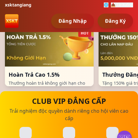
xsktangiang
🌐
📥 Tải Xuống
Đăng Nhập
Đăng Ký
HOT
Hoàn Trả Cao 1.5%
Thưởng Đăng
Thưởng hoàn trả không giới hạn cho
Tặng 150% giá tr
tất cả thành viên VIP.
thành viên mới.
Thưởng 1.5%
Thưởng 150%
CLUB VIP ĐẲNG CẤP
Tải App
Trải nghiệm độc quyền dành riêng cho hội viên cao
cấp
🇻🇳